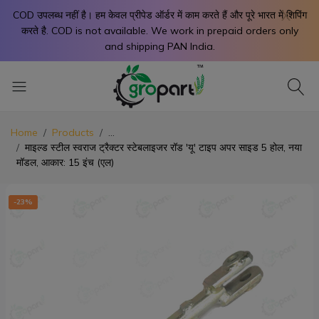
X
COD उपलब्ध नहीं है। हम केवल प्रीपेड ऑर्डर में काम करते हैं और पूरे भारत में शिपिंग
करते है. COD is not available. We work in prepaid orders only
and shipping PAN India.
Home
Products
...
माइल्ड स्टील स्वराज ट्रैक्टर स्टेबलाइजर रॉड 'यू' टाइप अपर साइड 5 होल, नया
मॉडल, आकार: 15 इंच (एल)
-23%
-2