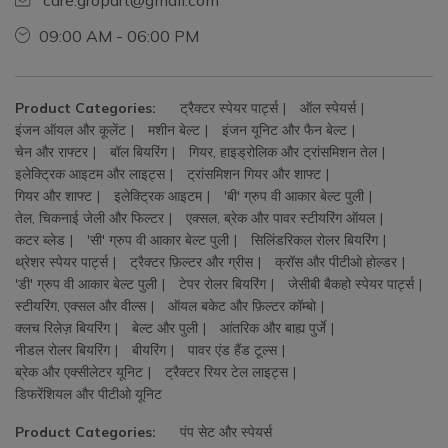
care.gropart@gmail.com
09:00 AM - 06:00 PM
Product Categories:
ट्रैक्टर स्पेयर पार्ट्स
ऑल स्पेयर्स
इंजन ऑयल और कूलेंट
मशीन बेल्ट
इंजन यूनिट और फैन बेल्ट
चेन और राफ्टर
बॉल बियरिंग
गियर, हाइड्रोलिक और ट्रांसमिशन तेल
इलेक्ट्रिक आइटम और लाइट्स
ट्रांसमिशन गियर और शाफ्ट
गियर और शाफ्ट
इलेक्ट्रिक आइटम
'बी' ग्रुप वी आकार बेल्ट पुली
तेल, चिकनाई जेली और फिल्टर
एक्सल, ब्रेक और पावर स्टीयरिंग ऑयल
कटर ब्लेड
'सी' ग्रुप वी आकार बेल्ट पुली
सिलिंडरिकल रोलर बियरिंग
थ्रेशर स्पेयर पार्ट्स
ट्रैक्टर फ़िल्टर और ग्रीस
क्रॉस और पीटीओ होल्डर
'डी' ग्रुप वी आकार बेल्ट पुली
टेपर रोलर बियरिंग
जेसीबी बैकहो स्पेयर पार्ट्स
स्टीयरिंग, एक्सल और वील्स
ऑयल बकेट और फ़िल्टर कॉम्बो
क्लच रिलेज़ बियरिंग
बेल्ट और पुली
आंतरिक और बाह्य पुर्जे
नीडल रोलर बियरिंग
बीयरिंग
पावर एंड हैंड टूल्स
ब्रेक और एक्सीलेटर यूनिट
ट्रैक्टर रियर टेल लाइट्स
डिफरेंशियल और पीटीओ यूनिट
Product Categories:
पंप सेट और स्पेयर्स