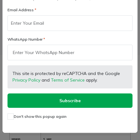
Email Address
Wishlist
Compare
Bulk Order
Facebook
X (Twitter)
Pinterest
LinkedIn
WhatsApp Number
WhatsApp
Email
Description
This site is protected by reCAPTCHA and the Google
Privacy Policy
and
Terms of Service
apply.
स्वराज स्टेबलाइज़र रॉड 5 होल नया मॉडल
Subscribe
मॉडल:
स्वराज ट्रैक्टर
Don't show this popup again
प्रकार:
स्टेबलाइज़र रॉड 'यू' प्रकार
सामग्री:
भारी स्टील धातु
मात्रा:
1 नग