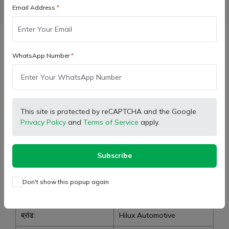
Email Address
WhatsApp
Email
Description
WhatsApp Number
हिलक्स हेड लाइट फ़्रेम मेसी फर्ग्यूसन ट्रैक्टर बिना बल्ब के
लेफ्ट साइड और राइट साइड
This site is protected by reCAPTCHA and the Google
दाहिनी ओर भाग संख्या-
Privacy Policy
and
Terms of Service
apply.
बाईं ओर का पार्ट नंबर- HL-417
Subscribe
इसके लिए संगत:
एमएफ 241डीआई महाशक्ति ड्यूरा
Don't show this popup again
एमएफ डीआई 241डीआई जे सीरीज
ब्रांड:
Hilux Automotive