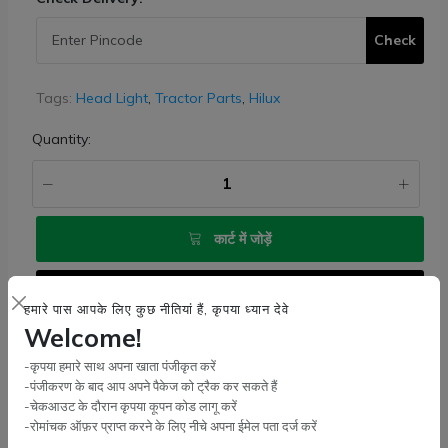
Check
Tags:
Head Light
,
Tractor Parts
,
Hilux
Quantity:
कार्ट में जोड़ें
Buy Now
हमारे पास आपके लिए कुछ नीतियां हैं, कृपया ध्यान देवे
Welcome!
Wishlist
Compare
Bulk Order
-कृपया हमारे साथ अपना खाता पंजीकृत करें
-पंजीकरण के बाद आप अपने पैकेज को ट्रैक कर सकते हैं
-चेकआउट के दौरान कृपया कूपन कोड लागू करें
-रोमांचक ऑफ़र प्राप्त करने के लिए नीचे अपना ईमेल पता दर्ज करें
Facebook
X (Twitter)
Pinterest
LinkedIn