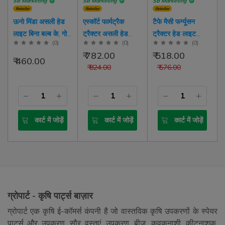
SB Marketing
SB Marketing
SB Marketing
Retailer
Retailer
Retailer
ऊनो मिंडा असली हेड
एस्कॉर्ट फार्मट्रैक
टैफे मैसी फर्ग्यूसन
लाइट बिना बल्ब के, गोल
ट्रैक्टर असली हेड
ट्रैक्टर हेड लाइट
(
0
)
(
0
)
(
0
)
प्रकार P45 बल्ब
लाइट असेंबली बायां |
असेंबली बायां | सही
₹ 782.00
₹ 518.00
प्रकार, बाएं | दाएं तरफ,
दाईं | D10197890 |
कोमन
₹ 460.00
₹ 824.00
₹ 576.00
आम ट्रैक्टरों के लिए
D10197900
कार्ट में जोड़ें
कार्ट में जोड़ें
कार्ट में जोड़ें
ग्रोपार्ट - कृषि पार्ट्स बाज़ार
ग्रोपार्ट एक कृषि ई-कॉमर्स कंपनी है जो वास्तविक कृषि उपकरणों के स्पेयर
पार्ट्स और उपकरण, सौर वस्तुएं, उपकरण, बीज, कवकनाशी, कीटनाशक,