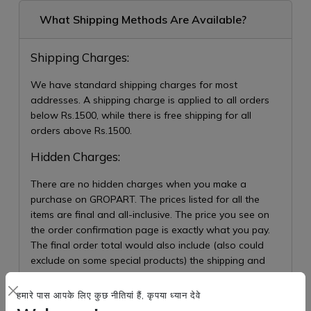
What Shipping Methods Are Available?
Shipping Charges:
We have standard shipping charges for most
addresses. A shipping charge is applied to all orders
below Rs.1500, while there is free shipping for all
orders above Rs.1500.
Hidden Charges:
There are no hidden charges when you make a
purchase on GROPART. The prices listed for all the
items are final and all-inclusive. The price you see on
the order confirmation page is exactly what you pay.
The final order total would also include (also could
exclude on some special products) the shipping and
handling charges as applicable.
हमारे पास आपके लिए कुछ नीतियां हैं, कृपया ध्यान देवे
Modify Address: