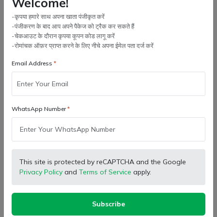
Welcome!
You can modify the shipping address only with in 1-2
-कृपया हमारे साथ अपना खाता पंजीकृत करें
hrs of placing the order because once dispatched it
-पंजीकरण के बाद आप अपने पैकेज को ट्रैक कर सकते हैं
will be difficult for us to change the address.
-चेकआउट के दौरान कृपया कूपन कोड लागू करें
-रोमांचक ऑफ़र प्राप्त करने के लिए नीचे अपना ईमेल पता दर्ज करें
Delivery Charges:
Email Address
Delivery charge varies with each Seller. Some
product's delivery charges already included in product
Price and some are not. It depends on the products
that which products does the GROPART wants to
WhatsApp Number
charge separately.
Do You Ship Internationally?
This site is protected by reCAPTCHA and the Google
Privacy Policy
and
Terms of Service
apply.
How Long Will It Take To Get My Package?
Subscribe