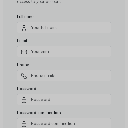
access to your account.
Full name
Email
Phone
Password
हमारे पास आपके लिए कुछ नीतियां हैं, कृपया ध्यान देवे
Welcome!
Password confirmation
-कृपया हमारे साथ अपना खाता पंजीकृत करें
-पंजीकरण के बाद आप अपने पैकेज को ट्रैक कर सकते हैं
-चेकआउट के दौरान कृपया कूपन कोड लागू करें