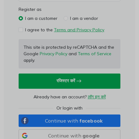
-रोमांचक ऑफ़र प्राप्त करने के लिए नीचे अपना ईमेल पता दर्ज करें
Register as
Email Address
I am a customer
I am a vendor
I agree to the
Terms and Privacy Policy
WhatsApp Number
This site is protected by reCAPTCHA and the
Google
Privacy Policy
and
Terms of Service
apply.
This site is protected by reCAPTCHA and the Google
रजिस्टर करें
Privacy Policy
and
Terms of Service
apply.
Already have an account?
लॉग इन करें
Subscribe
Or login with
Continue with
facebook
Don't show this popup again
Continue with
google