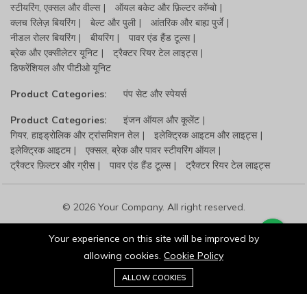
स्टीयरिंग, एक्सल और वील्स
ऑयल बकेट और फ़िल्टर कॉम्बो
क्लच रिलेज़ बियरिंग
बेल्ट और पुली
आंतरिक और बाह्य पुर्जे
नीडल रोलर बियरिंग
बीयरिंग
पावर एंड हैंड टूल्स
ब्रेक और एक्सीलेटर यूनिट
ट्रैक्टर रियर टेल लाइट्स
डिफरेंशियल और पीटीओ यूनिट
Product Categories:
पंप सेट और स्पेयर्स
Product Categories:
इंजन ऑयल और कूलेंट
गियर, हाइड्रोलिक और ट्रांसमिशन तेल
इलेक्ट्रिक आइटम और लाइट्स
इलेक्ट्रिक आइटम
एक्सल, ब्रेक और पावर स्टीयरिंग ऑयल
ट्रैक्टर फ़िल्टर और ग्रीस
पावर एंड हैंड टूल्स
ट्रैक्टर रियर टेल लाइट्स
© 2026 Your Company. All right reserved.
Your experience on this site will be improved by
allowing cookies.
Cookie Policy
0
ALLOW COOKIES
Home
Category
Cart
Wishlist
Account