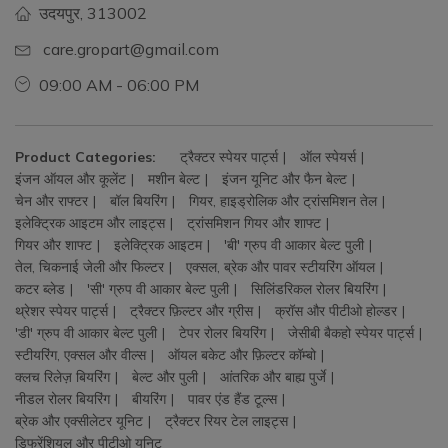
उदयपुर, 313002
care.gropart@gmail.com
09:00 AM - 06:00 PM
Product Categories:
ट्रैक्टर स्पेयर पार्ट्स
ऑल स्पेयर्स
इंजन ऑयल और कूलेंट
मशीन बेल्ट
इंजन यूनिट और फैन बेल्ट
चेन और राफ्टर
बॉल बियरिंग
गियर, हाइड्रोलिक और ट्रांसमिशन तेल
इलेक्ट्रिक आइटम और लाइट्स
ट्रांसमिशन गियर और शाफ्ट
गियर और शाफ्ट
इलेक्ट्रिक आइटम
'बी' ग्रुप वी आकार बेल्ट पुली
तेल, चिकनाई जेली और फिल्टर
एक्सल, ब्रेक और पावर स्टीयरिंग ऑयल
कटर ब्लेड
'सी' ग्रुप वी आकार बेल्ट पुली
सिलिंडरिकल रोलर बियरिंग
थ्रेशर स्पेयर पार्ट्स
ट्रैक्टर फ़िल्टर और ग्रीस
क्रॉस और पीटीओ होल्डर
'डी' ग्रुप वी आकार बेल्ट पुली
टेपर रोलर बियरिंग
जेसीबी बैकहो स्पेयर पार्ट्स
स्टीयरिंग, एक्सल और वील्स
ऑयल बकेट और फ़िल्टर कॉम्बो
क्लच रिलेज़ बियरिंग
बेल्ट और पुली
आंतरिक और बाह्य पुर्जे
नीडल रोलर बियरिंग
बीयरिंग
पावर एंड हैंड टूल्स
ब्रेक और एक्सीलेटर यूनिट
ट्रैक्टर रियर टेल लाइट्स
डिफरेंशियल और पीटीओ यूनिट