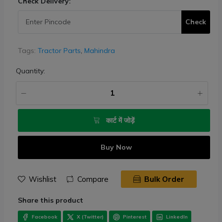
Check Delivery:
Check
Tags:
Tractor Parts
,
Mahindra
Quantity:
कार्ट में जोड़ें
Buy Now
Wishlist
Compare
Bulk Order
Facebook
X (Twitter)
Pinterest
LinkedIn