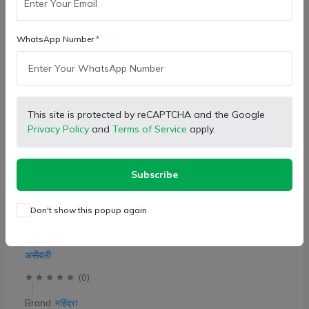
WhatsApp Number
This site is protected by reCAPTCHA and the Google
Privacy Policy
and
Terms of Service
apply.
Subscribe
महिंद्रा ट्रैक्टर असली ईंधन टैंक कैप असेंबली एनएसटी
Don't show this popup again
मॉडल, चाबी जोड़ी के साथ
Categories:
ईंधन इंजेक्शन पार्ट्स और पाइप
,
ईंधन नल और ईंधन टैंक कैप
असेंबली
(
0
)
Brand:
महिंद्रा