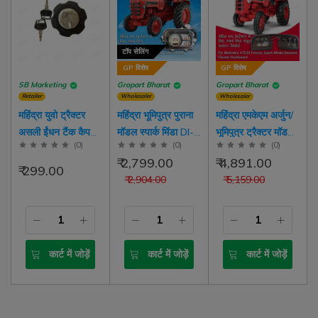
टॉप सेलिंग
GP विशेष
GP विशेष
SB Marketing
Gropart Bharat
Gropart Bharat
Retailer
Wholesaler
Wholesaler
महिंद्रा युवो ट्रैक्टर
महिंद्रा भूमिपुत्र पुराना
महिंद्रा एमकेएम अर्जुन/
असली ईंधन टैंक कैप
मॉडल स्पार्क मिंडा DI-
भूमिपुत्र ट्रैक्टर मॉडल
भ
(
0
)
(
0
)
(
0
)
असेंबली, कुंजी जोड़ी के
8203A इंस्ट्रूमेंट
39 एचपी स्पार्क मिंडा
म
₹ 2,799.00
₹ 4,891.00
साथ
क्लस्टर बिना स्विच के
डीआई-7107
₹ 299.00
₹ 2,904.00
₹ 5,159.00
इंस्ट्रूमेंट क्लस्टर स्विच
और पैनल ग्रे डायल 12
वी के साथ
कार्ट में जोड़ें
कार्ट में जोड़ें
कार्ट में जोड़ें