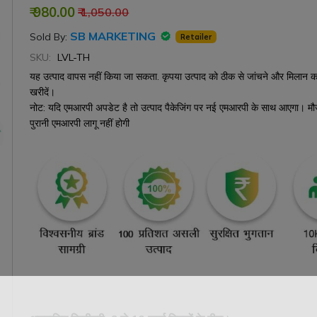
₹ 980.00
₹ 1,050.00
SB MARKETING
Sold By:
Retailer
SKU:
LVL-TH
यह उत्पाद वापस नहीं किया जा सकता. कृपया उत्पाद को ठीक से जांचने और मिलान कर
खरीदें।
नोट: यदि एमआरपी अपडेट है तो उत्पाद पैकेजिंग पर नई एमआरपी के साथ आएगा। मौज
पुरानी एमआरपी लागू नहीं होगी