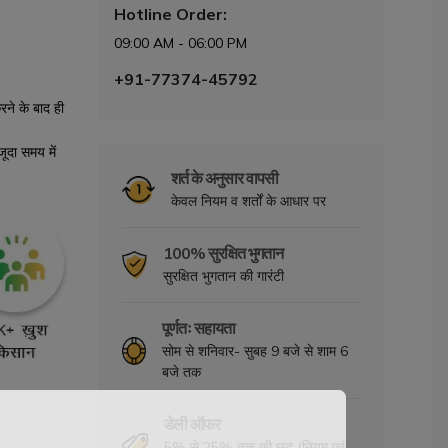
Hotline Order:
09:00 AM - 06:00 PM
+91-77374-45792
ने के बाद ही
ूदा समय में
शर्त के अनुसार वापसी
केवल नियम व शर्तों के आधार पर
100% सुरक्षित भुगतान
सुरक्षित भुगतान की गारंटी
पूर्णतः सहायता
सोम से शनिवार- सुबह 9 बजे से शाम 6
बजे तक
डेली ऑफर
5% से 25% तक की छूट (नियम एवं