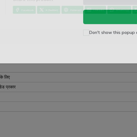
and
Terms of Service
app
Facebook
X (Twitter)
Pinterest
LinkedIn
WhatsApp
Don't show this popup 
र के लिए
ेडेड प्रकार