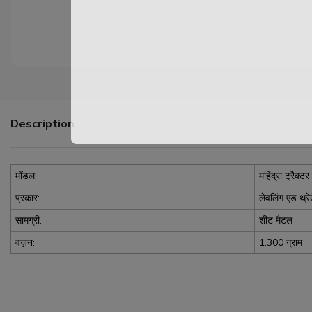
Description
मॉडल:
महिंद्रा ट्रैक्ट
प्रकार:
लेवलिंग एंड थ्र
सामग्री:
शीट मैटल
वज़न:
1.300 ग्राम