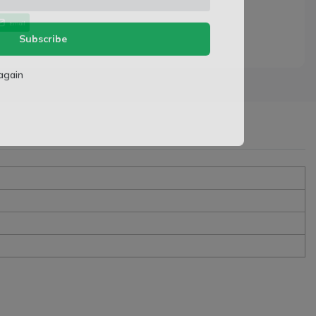
ly.
Email
Subscribe
again