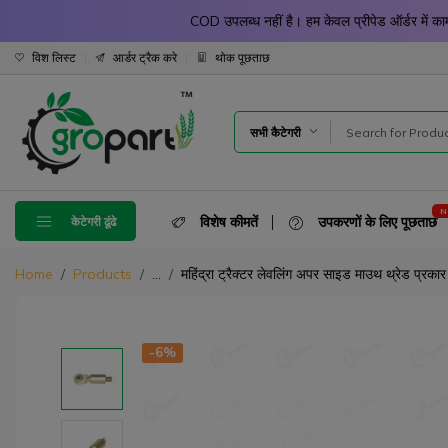
COD उपलब्ध नहीं है। हम केवल प्रीपेड ऑर्डर में
विश लिस्ट
आर्डर ट्रैक करे
थोक पूछताछ
सभी कैटेगरी
विशेष कीमतें
उपकरणों के लिए पूछताछ
केटेगरी ढूंढे
Home
Products
...
महिंद्रा ट्रैक्टर लेवलिंग अपर साइड माउथ थ्रेड प्रकार
-6%