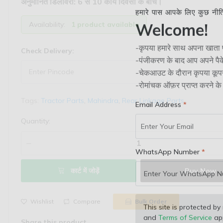
अनुमानित डिलीवरी: 6 से 10 कार्य दिवसों के बीच।
हमारे पास आपके लिए कुछ नीतियां
Availability:
1 product available
Welcome!
Check Delivery:
-कृपया हमारे साथ अपना खाता प
-पंजीकरण के बाद आप अपने पैक
-चेकआउट के दौरान कृपया कूपन
-रोमांचक ऑफ़र प्राप्त करने के 
Tags:
Tractor Parts
,
Mahindra
,
Rear Linkage Parts
Email Address
Quantity:
WhatsApp Number
कार्ट में जोड़ें
Buy Now
Wishlist
Compare
Bulk Order
This site is protected