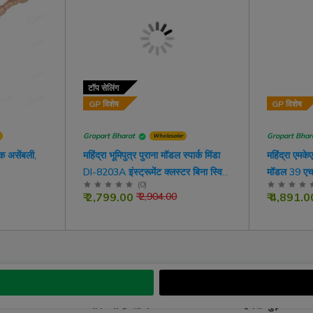
टॉप सेलिंग
GP विशेष
GP विशेष
Gropart Bharat
Gropart Bhar
Wholesaler
ंक असेंबली,
महिंद्रा भूमिपुत्र पुराना मॉडल स्पार्क मिंडा
महिंद्रा एमकेए
DI-8203A इंस्ट्रूमेंट क्लस्टर बिना स्विच
मॉडल 39 एचप
(
0
)
के
इंस्ट्रूमेंट 
₹ 2,799.00
₹ 4,891.0
₹ 2,904.00
डायल 12 वी 
और ज्यादा खोजें
हमसे जुड़ें