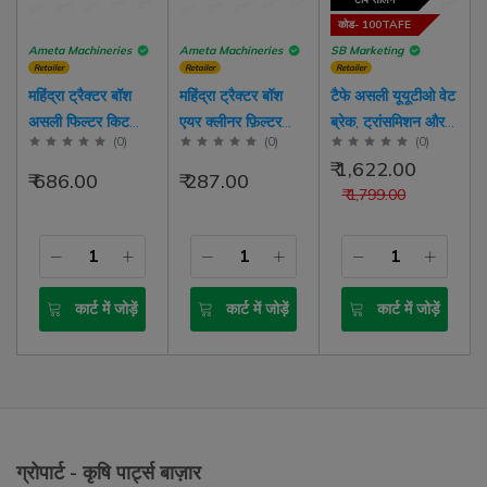
कोड- 100TAFE
Ameta Machineries
Ameta Machineries
SB Marketing
Retailer
Retailer
Retailer
महिंद्रा ट्रैक्टर बॉश
महिंद्रा ट्रैक्टर बॉश
टैफे असली यूयूटीओ वेट
असली फिल्टर किट
एयर क्लीनर फ़िल्टर
ब्रेक, ट्रांसमिशन और
(
0
)
(
0
)
(
0
)
असेंबली 275 475
475 DI मॉडल ट्रैक्टर
हाइड्रोलिक तेल ट्रैक्टर
₹ 1,622.00
575 DI और युवा OM
तेल में डूबे हुए ब्रेक
₹ 686.00
₹ 287.00
₹ 1,799.00
सीरीज मॉडल ट्रैक्टर के
लिए
कार्ट में जोड़ें
कार्ट में जोड़ें
कार्ट में जोड़ें
ग्रोपार्ट - कृषि पार्ट्स बाज़ार