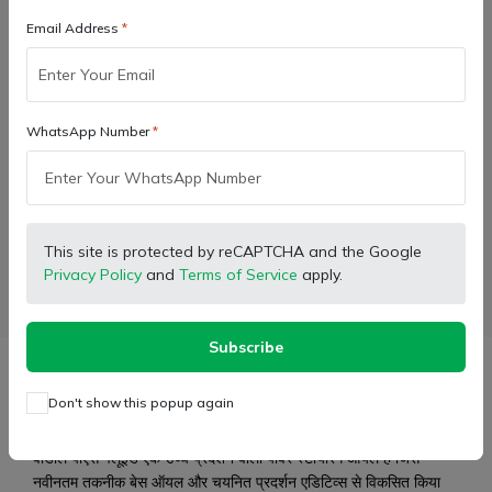
Email Address
कार्ट में जोड़ें
Buy Now
WhatsApp Number
Wishlist
Compare
Bulk Order
This site is protected by reCAPTCHA and the Google
Facebook
X (Twitter)
Pinterest
LinkedIn
Privacy Policy
and
Terms of Service
apply.
WhatsApp
Email
Subscribe
Description
Don't show this popup again
वीडोल पीएस फ्लूइड एक उच्च प्रदर्शन वाला पावर स्टीयरिंग ऑयल है जिसे
नवीनतम तकनीक बेस ऑयल और चयनित प्रदर्शन एडिटिव्स से विकसित किया