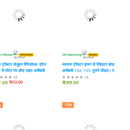
rt Bharat
SB Marketing
Wholesaler
Retailer
 ट्रैक्टर जेनुइन मैनिफोल्ड, वॉटर
स्वराज ट्रैक्टर इंजन से रेडिएटर होज़
 से वॉटर पंप होज़ पाइप असेंबली
असेंबली 724, 735, पुराने मॉडल | नए
मॉडल ट्रैक्टर के लिए
(
0
)
(
0
)
7.00
₹ 299.00
₹ 372.00
%
-5%