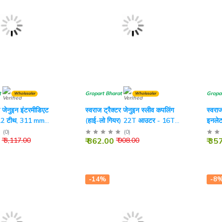
t
Gropart Bharat
Gropa
Wholesaler
Wholesaler
र जेनुइन इंटरमीडिएट
स्वराज ट्रैक्टर जेनुइन स्लीव कपलिंग
स्वराज
12 टीथ, 311 mm
(हाई-लो गियर) 22T आउटर - 16T
इनलेट
इनर
(
0
)
(
0
)
₹ 862.00
₹ 35
₹ 3,117.00
₹ 908.00
-14%
-8