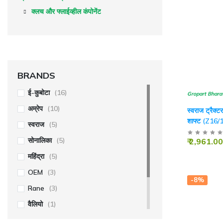
क्लच और फ्लाईव्हील कंपोनेंट
BRANDS
ई-कुबोटा
(16)
Gropart Bhara
अम्रेप
(10)
स्वराज ट्रैक्ट
शाफ्ट (Z16/
स्वराज
(5)
लंबाई)
सोनालिका
(5)
₹ 2,961.00
महिंद्रा
(5)
OEM
(3)
-8%
Rane
(3)
वैलियो
(1)
एन.बी.सी.
(1)