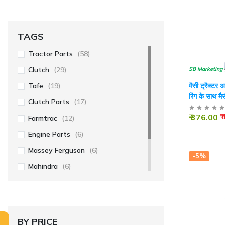
टैफे
(11)
TAGS
Tractor Parts
(58)
Clutch
(29)
SB Marketing
मैसी ट्रैक्टर
Tafe
(19)
रिंग के साथ मै
Clutch Parts
(17)
₹ 376.00
₹
Farmtrac
(12)
Engine Parts
(6)
Massey Ferguson
(6)
-5%
Mahindra
(6)
Sonalika
(5)
Swaraj
(4)
BY PRICE