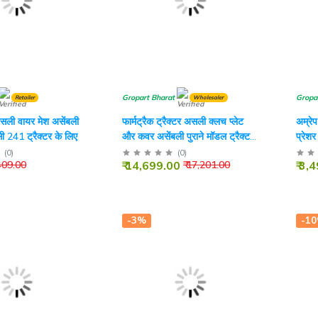
Gropart Bharat
Gropa
Retailer
Wholesaler
 असली वायर मेश असेंबली
फार्मट्रैक ट्रैक्टर असली क्लच प्लेट
अम्रे
सी 241 ट्रैक्टर के लिए
और कवर असेंबली पुराने मॉडल ट्रैक्टर
प्रेश
के लिए ऑर्गेनिक (बड़ी उंगली)
ट्रैक्
(
0
)
(
0
)
₹ 14,699.00
₹ 3,
 409.00
₹ 17,201.00
-3%
-1