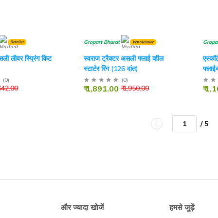
Gropart Bharat
Gropa
Retailer
Wholesaler
ली लीवर स्प्रिंग किट
स्वराज ट्रैक्टर असली फ्लाई व्हील
एस्कॉर
स्टार्टर रिंग (126 दांत)
फ्लाईव
दांत
(
0
)
(
0
)
₹ 1,891.00
₹ 1,
 642.00
₹ 1,950.00
/ 5
और ज्यादा खोजें
हमसे जुड़ें