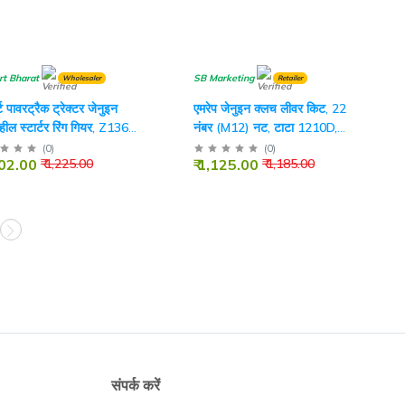
rt Bharat
SB Marketing
Wholesaler
Retailer
्ट पावरट्रैक ट्रेक्टर जेनुइन
एमरेप जेनुइन क्लच लीवर किट, 22
्हील स्टार्टर रिंग गियर, Z136
नंबर (M12) नट, टाटा 1210D,
महिंद्रा 475, मैसी 1035DI और
(
0
)
(
0
)
102.00
₹ 1,125.00
₹ 1,225.00
₹ 1,185.00
आइशर ट्रैक्टर के लिए
संपर्क करें