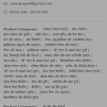
care.gropart@gmail.com
09:00 AM - 06:00 PM
Product Categories:
ट्रैक्टर स्पेयर पार्ट्स
ऑल स्पेयर्स
इंजन ऑयल और कूलेंट
मशीन बेल्ट
इंजन यूनिट और फैन बेल्ट
चेन और राफ्टर
बॉल बियरिंग
गियर, हाइड्रोलिक और ट्रांसमिशन तेल
इलेक्ट्रिक आइटम और लाइट्स
ट्रांसमिशन गियर और शाफ्ट
गियर और शाफ्ट
इलेक्ट्रिक आइटम
'बी' ग्रुप वी आकार बेल्ट पुली
तेल, चिकनाई जेली और फिल्टर
एक्सल, ब्रेक और पावर स्टीयरिंग ऑयल
कटर ब्लेड
'सी' ग्रुप वी आकार बेल्ट पुली
सिलिंडरिकल रोलर बियरिंग
थ्रेशर स्पेयर पार्ट्स
ट्रैक्टर फ़िल्टर और ग्रीस
क्रॉस और पीटीओ होल्डर
'डी' ग्रुप वी आकार बेल्ट पुली
टेपर रोलर बियरिंग
जेसीबी बैकहो स्पेयर पार्ट्स
स्टीयरिंग, एक्सल और वील्स
ऑयल बकेट और फ़िल्टर कॉम्बो
क्लच रिलेज़ बियरिंग
बेल्ट और पुली
आंतरिक और बाह्य पुर्जे
नीडल रोलर बियरिंग
बीयरिंग
पावर एंड हैंड टूल्स
ब्रेक और एक्सीलेटर यूनिट
ट्रैक्टर रियर टेल लाइट्स
डिफरेंशियल और पीटीओ यूनिट
Product Categories:
पंप सेट और स्पेयर्स