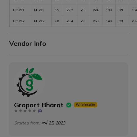
UC 211
FL 211
55
22,2
25
224
130
19
18
UC 212
FL 212
60
25,4
29
250
140
23
20
Vendor Info
Gropart Bharat
Wholesaler
(
0
)
Started from:
मार्च 25, 2023