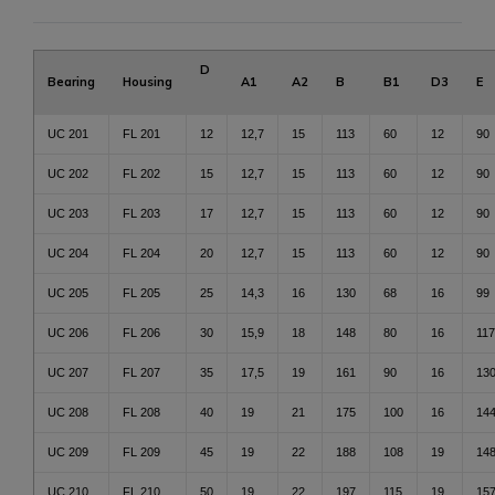
D
Bearing
Housing
A1
A2
B
B1
D3
E
UC 201
FL 201
12
12,7
15
113
60
12
90
UC 202
FL 202
15
12,7
15
113
60
12
90
UC 203
FL 203
17
12,7
15
113
60
12
90
UC 204
FL 204
20
12,7
15
113
60
12
90
UC 205
FL 205
25
14,3
16
130
68
16
99
UC 206
FL 206
30
15,9
18
148
80
16
117
UC 207
FL 207
35
17,5
19
161
90
16
13
UC 208
FL 208
40
19
21
175
100
16
14
UC 209
FL 209
45
19
22
188
108
19
14
UC 210
FL 210
50
19
22
197
115
19
15