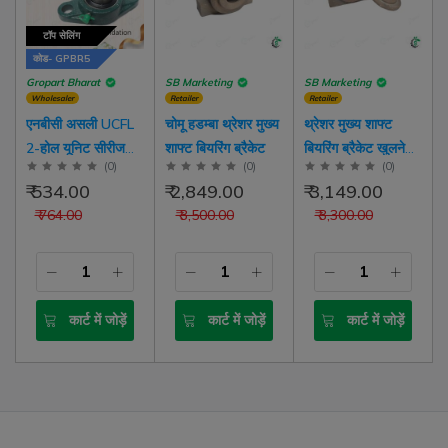
टॉप सेलिंग
कोड- GPBR5
Gropart Bharat
SB Marketing
SB Marketing
Wholesaler
Retailer
Retailer
एनबीसी असली UCFL
चोमू हडम्बा थ्रेशर मुख्य
थ्रेशर मुख्य शाफ्ट
2-होल यूनिट सीरीज
शाफ्ट बियरिंग ब्रैकेट
बियरिंग ब्रैकेट खुलने
ब
(
0
)
(
0
)
(
0
)
पिलो ब्लॉक बेयरिंग फ्लैंज
योग्य ढक्कन के साथ
₹ 534.00
₹ 2,849.00
₹ 3,149.00
प्रकार
₹ 764.00
₹ 3,500.00
₹ 3,300.00
कार्ट में जोड़ें
कार्ट में जोड़ें
कार्ट में जोड़ें