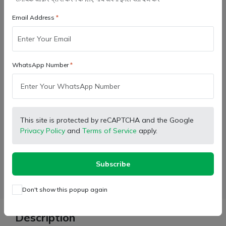
Email Address
Quantity:
WhatsApp Number
कार्ट में जोड़ें
Buy Now
This site is protected by reCAPTCHA and the Google
Wishlist
Compare
Bulk Order
Privacy Policy
and
Terms of Service
apply.
Subscribe
Facebook
X (Twitter)
Pinterest
LinkedIn
WhatsApp
Email
Don't show this popup again
Description