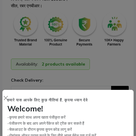
सील, रबर एनबीआर।
Availability:
2 products available
Check Delivery:
Check
हमारे पास आपके लिए कुछ नीतियां हैं, कृपया ध्यान देवे
Welcome!
Tags:
thresher part
,
NBC
,
Roller Bearing
,
UCFL Bearing
-कृपया हमारे साथ अपना खाता पंजीकृत करें
Bearing Size:
-पंजीकरण के बाद आप अपने पैकेज को ट्रैक कर सकते हैं
-चेकआउट के दौरान कृपया कूपन कोड लागू करें
205
206
207
210
-रोमांचक ऑफ़र प्राप्त करने के लिए नीचे अपना ईमेल पता दर्ज करें