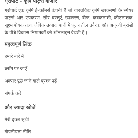
ग्रोपार्ट - कृषि पार्ट्स बाज़ार
ग्रोपार्ट एक कृषि ई-कॉमर्स कंपनी है जो वास्तविक कृषि उपकरणों के स्पेयर
पार्ट्स और उपकरण, सौर वस्तुएं, उपकरण, बीज, कवकनाशी, कीटनाशक,
This site is protected by reCAPTCHA and the Google
सूक्ष्म पोषक तत्व, जैविक उत्पाद, पानी में घुलनशील उर्वरक और अग्रणी ब्रांडों
Privacy Policy
and
Terms of Service
apply.
के पौधे विकास नियामकों को ऑनलाइन बेचती है।
महत्वपूर्ण लिंक
Subscribe
हमारे बारे में
Don't show this popup again
ब्लॉग पर जाएँ
अक्सर पूछे जाने वाले प्रश्न पढ़ें
संपर्क करें
और ज्यादा खोजें
मेरी इच्छा सूची
गोपनीयता नीति