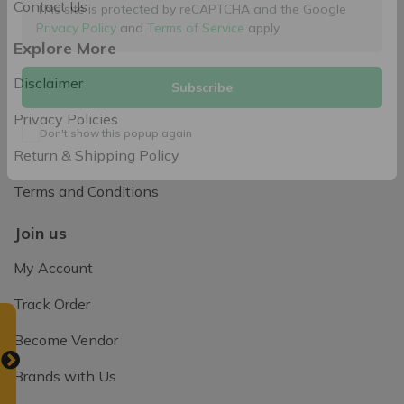
Contact Us
This site is protected by reCAPTCHA and the Google
Explore More
Privacy Policy
and
Terms of Service
apply.
Disclaimer
Subscribe
Privacy Policies
Return & Shipping Policy
Don't show this popup again
Terms and Conditions
Join us
My Account
Track Order
Become Vendor
Brands with Us