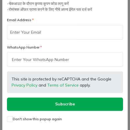
-चेकआउट के दौरान कृपया कूपन कोड लागू करें
-रोमांचक ऑफ़र प्राप्त करने के लिए नीचे अपना ईमेल पता दर्ज करें
Email Address
SB Marketing
SB Marketing
Retailer
Retailer
WhatsApp Number
बास्केट मॉडल थ्रेशर छलना टी,
बास्केट थ्रेशर बेल्ट थिटनर बोल्ट के
6204 बेयरिंग साइज (रीइनफोर्स
साथ
(
0
)
(
0
)
बास्केट मॉडल थ्रेशर)
₹ 605.00
₹ 605.00
This site is protected by reCAPTCHA and the Google
Privacy Policy
and
Terms of Service
apply.
कार्ट में जोड़ें
कार्ट में जोड़ें
Subscribe
Don't show this popup again