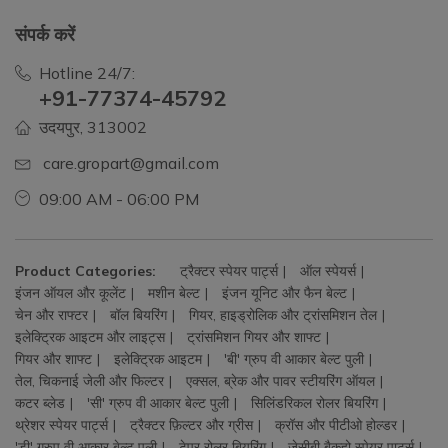
संपर्क करें
Hotline 24/7:
+91-77374-45792
उदयपुर, 313002
care.gropart@gmail.com
09:00 AM - 06:00 PM
Product Categories:
ट्रैक्टर स्पेयर पार्ट्स
ऑल स्पेयर्स
इंजन ऑयल और कूलेंट
मशीन बेल्ट
इंजन यूनिट और फैन बेल्ट
चेन और राफ्टर
बॉल बियरिंग
गियर, हाइड्रोलिक और ट्रांसमिशन तेल
इलेक्ट्रिक आइटम और लाइट्स
ट्रांसमिशन गियर और शाफ्ट
गियर और शाफ्ट
इलेक्ट्रिक आइटम
'बी' ग्रुप वी आकार बेल्ट पुली
तेल, चिकनाई जेली और फिल्टर
एक्सल, ब्रेक और पावर स्टीयरिंग ऑयल
कटर ब्लेड
'सी' ग्रुप वी आकार बेल्ट पुली
सिलिंडरिकल रोलर बियरिंग
थ्रेशर स्पेयर पार्ट्स
ट्रैक्टर फ़िल्टर और ग्रीस
क्रॉस और पीटीओ होल्डर
'डी' ग्रुप वी आकार बेल्ट पुली
टेपर रोलर बियरिंग
जेसीबी बैकहो स्पेयर पार्ट्स