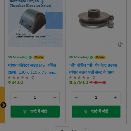
SB Marketing
SB Marketing
Retailer
Retailer
थ्रेशर एलिवेटर बाउल MS (शॉवेल
"सी" सीरीज "वी" शेप बेल्ट हडम्बा
टाइप), 130 x 110 x 75 mm
थ्रेशर चलना पुली बोल्ट के साथ
(
0
)
(
0
)
साइज़ (रीइनफ़ोर्स बास्केट मॉडल
₹ 784.00
₹ 1,579.00
₹ 1,900.00
थ्रेशर के लिए)
कार्ट में जोड़ें
कार्ट में जोड़ें