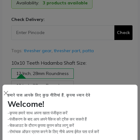
Availability:
3 products available
Check Delivery:
Check
Tags:
thresher gear
,
thresher part
,
patta
10x10 Teeth Hadamba Shaft Size:
12 Inch, 28mm Roundness
13 Inch, 28mm Roundness
हमारे पास आपके लिए कुछ नीतियां हैं, कृपया ध्यान देवे
14 Inch, 28mm Roundness
Welcome!
15 Inch, 28mm Roundness
-कृपया हमारे साथ अपना खाता पंजीकृत करें
-पंजीकरण के बाद आप अपने पैकेज को ट्रैक कर सकते हैं
Quantity:
-चेकआउट के दौरान कृपया कूपन कोड लागू करें
-रोमांचक ऑफ़र प्राप्त करने के लिए नीचे अपना ईमेल पता दर्ज करें