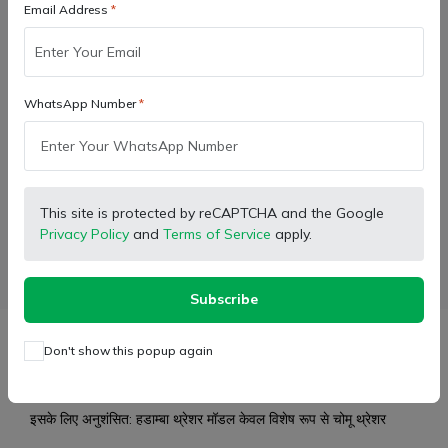
Email Address
कार्ट में जोड़ें
WhatsApp Number
Buy Now
Wishlist
Compare
Bulk Order
This site is protected by reCAPTCHA and the Google
Privacy Policy
and
Terms of Service
apply.
Facebook
X (Twitter)
Pinterest
LinkedIn
WhatsApp
Email
Subscribe
Description
Don't show this popup again
इसके लिए अनुशंसित: हडाम्बा थ्रेशर मॉडल केवल विशेष रूप से चोमू थ्रेशर