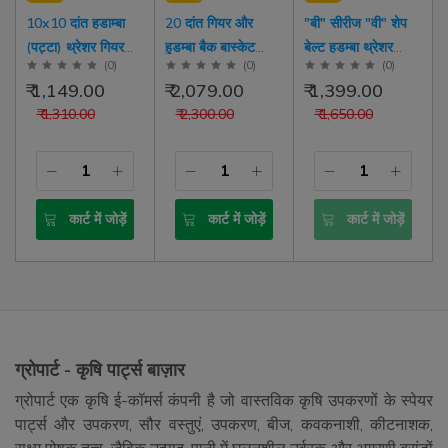
10x10 दांत हडाम्बा
20 दांत गियर और
"बी" सीरीज "वी" शेप
ह
(पट्टा) थ्रेशर गियर
हुडम्बा बैक बास्केट
बेल्ट हडम्बा थ्रेशर
(
0
)
(
0
)
(
0
)
बॉक्स शाफ्ट (चोमू
(कटर टोकरी) थ्रेशर
चलना पुली बोल्ट के
₹ 1,149.00
₹ 2,079.00
₹ 1,399.00
थ्रेशर)
का दस्ता
साथ
₹ 1,310.00
₹ 2,300.00
₹ 1,650.00
कार्ट में जोड़ें
कार्ट में जोड़ें
कार्ट में जोड़ें
ग्रोपार्ट - कृषि पार्ट्स बाज़ार
ग्रोपार्ट एक कृषि ई-कॉमर्स कंपनी है जो वास्तविक कृषि उपकरणों के स्पेयर
पार्ट्स और उपकरण, सौर वस्तुएं, उपकरण, बीज, कवकनाशी, कीटनाशक,