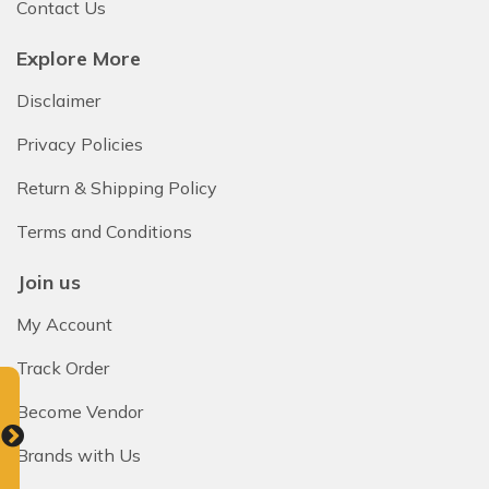
This site is protected by reCAPTCHA and the Google
Contact Us
Privacy Policy
and
Terms of Service
apply.
Explore More
Subscribe
Disclaimer
Privacy Policies
Don't show this popup again
Return & Shipping Policy
Terms and Conditions
Join us
My Account
Track Order
Become Vendor
Brands with Us