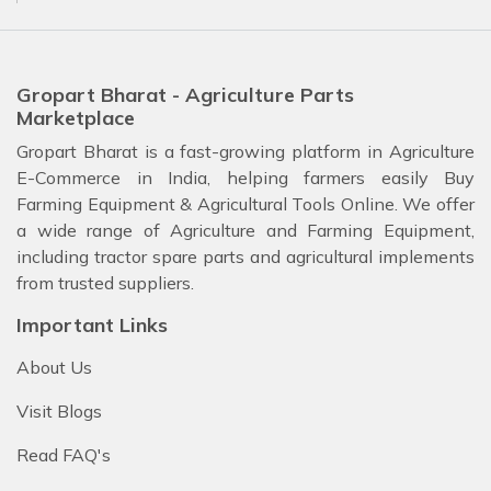
Welcome!
हमारे पास आपके लिए कुछ नीतियां हैं, कृपया
Gropart Bharat - Agriculture Parts
ध्यान देवे!
Marketplace
- कृपया हमारे साथ अपना अकाउंट रजिस्टर करें और आप अपने पैकेज को ट्रैक करें
Gropart Bharat is a fast-growing platform in Agriculture
- चेकआउट के दौरान कृपया कूपन कोड लागू करें
E-Commerce in India, helping farmers easily Buy
- ग्राहक से अतिरिक्त शुल्क कंपनी या कूरियर कंपनी वसूल ना करे इसलिए
Farming Equipment & Agricultural Tools Online. We offer
कैश ऑन डिलीवरी की सुविधा Gropart Bharat नहीं देती है
a wide range of Agriculture and Farming Equipment,
- रोमांचक ऑफ़र प्राप्त करने के लिए नीचे अपना ईमेल आईडी और मोबाइल नंबर दर्ज करें
including tractor spare parts and agricultural implements
Email Address
from trusted suppliers.
Important Links
About Us
WhatsApp Number
Visit Blogs
Read FAQ's