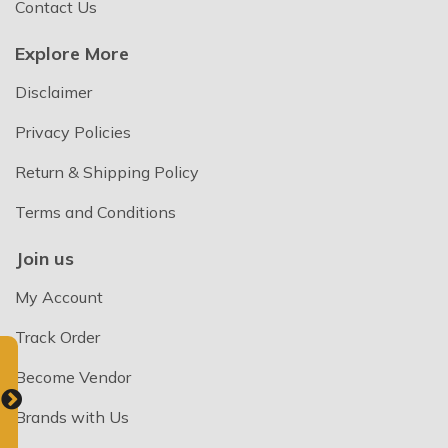
Contact Us
This site is protected by reCAPTCHA and the Google
Privacy Policy
and
Terms of Service
apply.
Explore More
Disclaimer
Subscribe
Privacy Policies
Don't show this popup again
Return & Shipping Policy
Terms and Conditions
Join us
My Account
Track Order
Become Vendor
Brands with Us