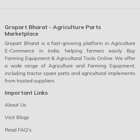
Welcome!
हमारे पास आपके लिए कुछ नीतियां हैं, कृपया
Gropart Bharat - Agriculture Parts
ध्यान देवे!
Marketplace
Gropart Bharat is a fast-growing platform in Agriculture
- कृपया हमारे साथ अपना अकाउंट रजिस्टर करें और आप अपने पैकेज को ट्रैक करें
- चेकआउट के दौरान कृपया कूपन कोड लागू करें
E-Commerce in India, helping farmers easily Buy
- ग्राहक से अतिरिक्त शुल्क कंपनी या कूरियर कंपनी वसूल ना करे इसलिए
Farming Equipment & Agricultural Tools Online. We offer
कैश ऑन डिलीवरी की सुविधा Gropart Bharat नहीं देती है
a wide range of Agriculture and Farming Equipment,
- रोमांचक ऑफ़र प्राप्त करने के लिए नीचे अपना ईमेल आईडी और मोबाइल नंबर दर्ज करें
including tractor spare parts and agricultural implements
Email Address
from trusted suppliers.
Important Links
About Us
WhatsApp Number
Visit Blogs
Read FAQ's